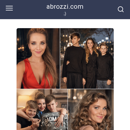
Перейти
abrozzi.com
к
;)
контенту