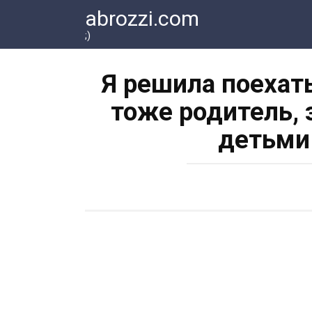
Перейти
abrozzi.com
к
;)
контенту
Я решила поехат
тоже родитель, 
детьми