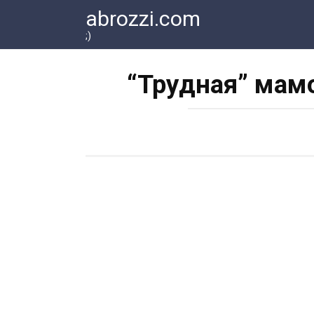
Перейти
abrozzi.com
к
;)
контенту
“Трудная” мам