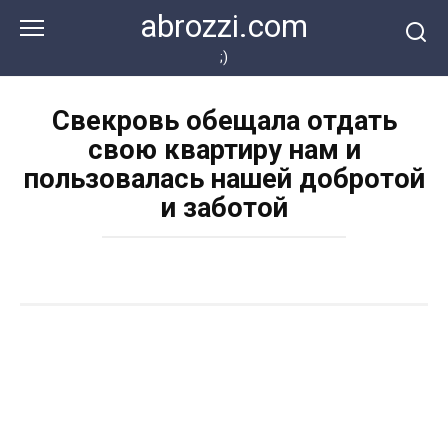
Перейти
abrozzi.com
к
контенту
;)
Свекровь обещала отдать
свою квартиру нам и
пользовалась нашей добротой
и заботой