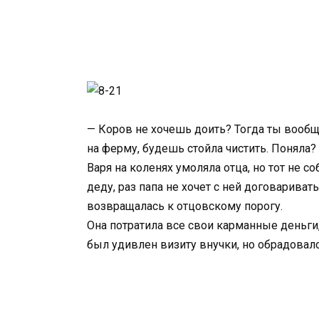
— Коров не хочешь доить? Тогда ты вообщ
на ферму, будешь стойла чистить. Поняла?
Варя на коленях умоляла отца, но тот не с
деду, раз папа не хочет с ней договариват
возвращалась к отцовскому порогу.
Она потратила все свои карманные деньги
был удивлен визиту внучки, но обрадовалс