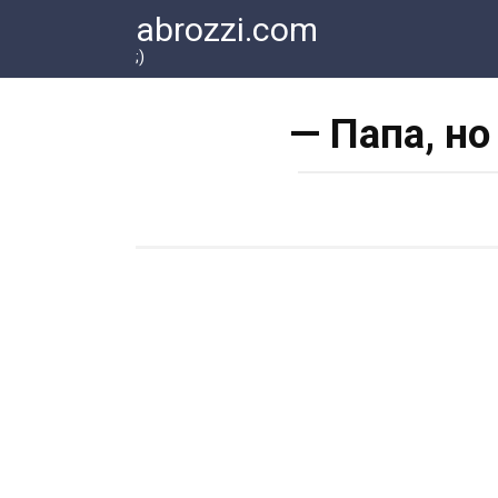
Перейти
abrozzi.com
к
;)
контенту
— Папа, но