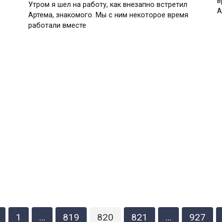
в
Утром я шел на работу, как внезапно встретил
А
Артема, знакомого. Мы с ним некоторое время
работали вместе
1
…
819
820
821
…
927