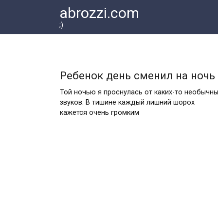
Перейти
abrozzi.com
к
;)
контенту
Ребенок день сменил на ночь
Той ночью я проснулась от каких-то необычн
звуков. В тишине каждый лишний шорох
кажется очень громким