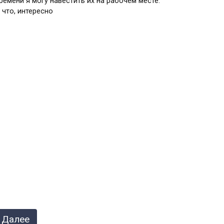
ремени я могу навестить их на рабочем месте.
 что, интересно
Далее