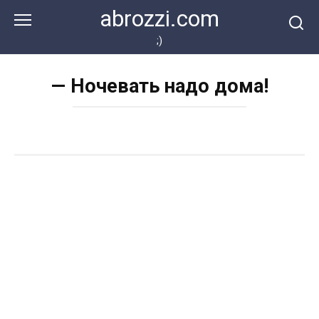
Перейти
abrozzi.com
к
контенту
;)
— Ночевать надо дома!