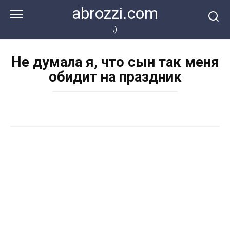
Перейти
abrozzi.com
к
контенту
;)
Не думала я, что сын так меня
обидит на праздник