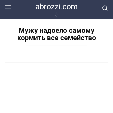
Перейти
abrozzi.com
к
контенту
;)
Мужу надоело самому
кормить все семейство