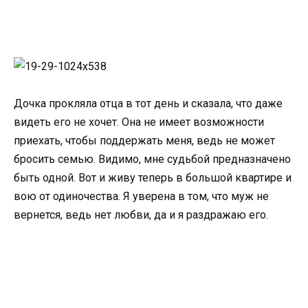
Дочка прокляла отца в тот день и сказала, что даже
видеть его не хочет. Она не имеет возможности
приехать, чтобы поддержать меня, ведь не может
бросить семью. Видимо, мне судьбой предназначено
быть одной. Вот и живу теперь в большой квартире и
вою от одиночества. Я уверена в том, что муж не
вернется, ведь нет любви, да и я раздражаю его.