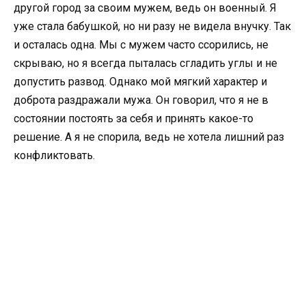
другой город за своим мужем, ведь он военный. Я
уже стала бабушкой, но ни разу не видела внучку. Так
и осталась одна. Мы с мужем часто ссорились, не
скрываю, но я всегда пыталась сгладить углы и не
допустить развод. Однако мой мягкий характер и
доброта раздражали мужа. Он говорил, что я не в
состоянии постоять за себя и принять какое-то
решение. А я не спорила, ведь не хотела лишний раз
конфликтовать.