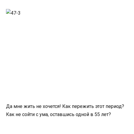
Да мне жить не хочется! Как пережить этот период?
Как не сойти с ума, оставшись одной в 55 лет?