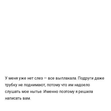
У меня уже нет слез — все выплакала. Подруги даже
трубку не поднимают, потому что им надоело
слушать мое нытье. Именно поэтому я решила
написать вам.