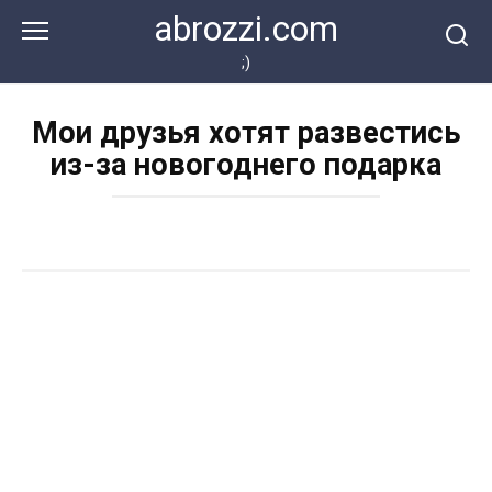
Перейти
abrozzi.com
к
контенту
;)
Мои друзья хотят развестись
из-за новогоднего подарка