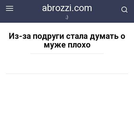
Перейти
abrozzi.com
к
контенту
;)
Из-за подруги стала думать о
муже плохо