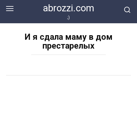
Перейти
abrozzi.com
к
контенту
;)
И я сдала маму в дом
престарелых