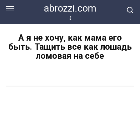
Перейти
abrozzi.com
к
контенту
;)
А я не хочу, как мама его
быть. Тащить все как лошадь
ломовая на себе