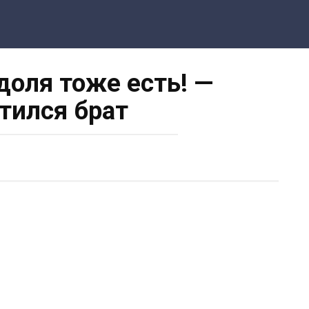
доля тоже есть! —
тился брат