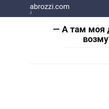
Перейти
abrozzi.com
к
;)
контенту
— А там моя 
возму